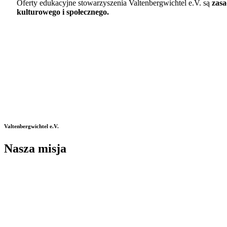
Oferty edukacyjne stowarzyszenia Valtenbergwichtel e.V. są
zasa
kulturowego i społecznego.
Valtenbergwichtel e.V.
Nasza misja