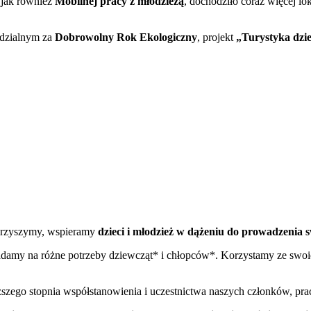
 jak również
Mobilnej pracy z młodzieżą
, dochodziło coraz więcej lo
edzialnym za
Dobrowolny Rok Ekologiczny
, projekt
„Turystyka dzie
arzyszymy, wspieramy
dzieci i młodzież w dążeniu do prowadzenia s
adamy na różne potrzeby dziewcząt* i chłopców*. Korzystamy ze swo
ższego stopnia współstanowienia i uczestnictwa naszych członków, pr