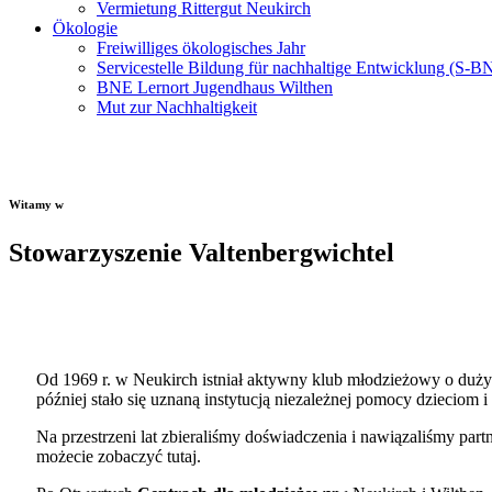
Vermietung Rittergut Neukirch
Ökologie
Freiwilliges ökologisches Jahr
Servicestelle Bildung für nachhaltige Entwicklung (S-B
BNE Lernort Jugendhaus Wilthen
Mut zur Nachhaltigkeit
Witamy w
Stowarzyszenie Valtenbergwichtel
Od 1969 r. w Neukirch istniał aktywny klub młodzieżowy o duż
później stało się uznaną instytucją niezależnej pomocy dzieciom i
Na przestrzeni lat zbieraliśmy doświadczenia i nawiązaliśmy part
możecie zobaczyć tutaj.