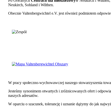
Po Otwartych
Centrach dla młodzieżowy
w Neukirch i Wilthen,
Neukirch, Sohland i Wilthen.
Obecnie Valtenbergwichtel e.V. jest również podmiotem odpowi
W pracy społeczno-wychowawczej naszego stowarzyszenia tow
Jesteśmy synonimem otwartych i zróżnicowanych ofert i odpowi
naszych adresatów.
W oparciu o szacunek, tolerancję i uznanie dążymy do jak najwy