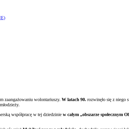
NE)
ym zaangażowaniu wolontariuszy.
W latach 90.
rozwinęło się z niego 
 młodzieży.
nerską współpracę w tej dziedzinie
w całym „obszarze społecznym O