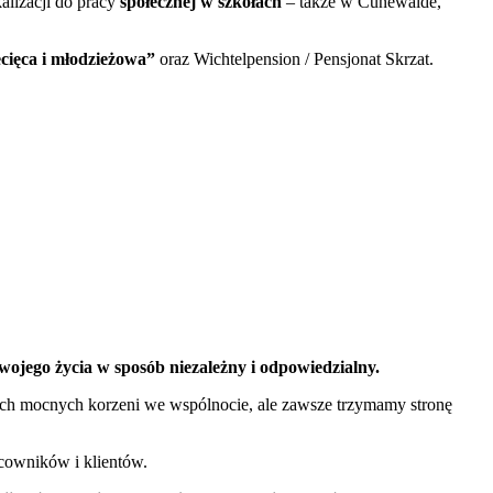
kalizacji do pracy
społecznej w szkołach
– także w Cunewalde,
cięca i młodzieżowa”
oraz Wichtelpension / Pensjonat Skrzat.
wojego życia w sposób niezależny i odpowiedzialny.
ich mocnych korzeni we wspólnocie, ale zawsze trzymamy stronę
acowników i klientów.