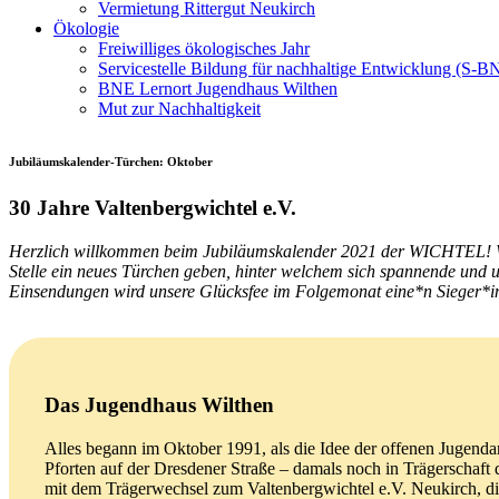
Vermietung Rittergut Neukirch
Ökologie
Freiwilliges ökologisches Jahr
Servicestelle Bildung für nachhaltige Entwicklung (S-B
BNE Lernort Jugendhaus Wilthen
Mut zur Nachhaltigkeit
Jubiläumskalender-Türchen: Oktober
30 Jahre Valtenbergwichtel e.V.
Herzlich willkommen beim Jubiläumskalender 2021 der WICHTEL! Wir 
Stelle ein neues Türchen geben, hinter welchem sich spannende und u
Einsendungen wird unsere Glücksfee im Folgemonat eine*n Sieger*in 
Das Jugendhaus Wilthen
Alles begann im Oktober 1991, als die Idee der offenen Jugenda
Pforten auf der Dresdener Straße – damals noch in Trägerschaft 
mit dem Trägerwechsel zum Valtenbergwichtel e.V. Neukirch, die