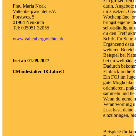
Ein großer Teil 
Frau Maria Noak
darin, Angebote 
Valtenbergwichtel e.V.
umzusetzen. Gem
Forstweg 5
Wochenpläne, or
01904 Neukirch
bringst eigene Id
Tel: 035951 32055
selbstständig ums
du den Treff akt
www.valtenbergwichtel.de
Schritt für Schri
Ergänzend dazu k
weiteren Bereich
Beispiel bei Nat
frei ab 01.09.2027
bei umweltpädag
Dadurch bekomms
!!Mindestalter 18 Jahre!!
Einblick in die 
Ein FÖJ im Jugen
gute Möglichkeit
orientieren, prak
sammeln und hera
Wenn du gerne mi
Verantwortung ü
Lust hast, deine
einzubringen, bis
Beispiele für ko