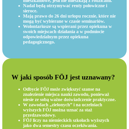
mieszkaniowe, jeśli nie mieszkają z rodzicami.
Nadal będą otrzymywać renty połowiczne i
sieroce.
Mają prawo do 26 dni urlopu rocznie, które nie
mogą być wybierane w czasie seminariów.
Wolontariusze są wspierani przez opiekuna w
swoich miejscach działania a w podmiocie
odpowiedzialnym przez opiekuna
pedagogicznego.
W jaki sposób FÖJ jest uznawany?
Odbycie FÖJ może zwiększyć szanse na
znalezienie miejsca nauki zawodu, ponieważ
niesie ze sobą ważne doświadczenie praktyczne.
W zawodach „zielonych” i na uczelniach
wyższych FÖJ można uznać za staż
przedzawodowy.
FÖJ liczy na niemieckich szkołach wyższych
jako dwa semestry czasu oczekiwania.