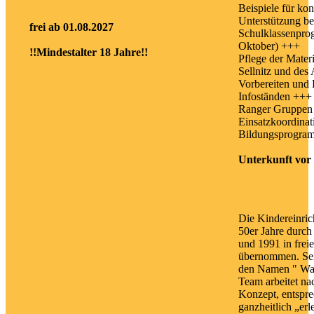
Beispiele für ko
Unterstützung b
frei ab 01.08.2027
Schulklassenpro
Oktober) +++
!!Mindestalter 18 Jahre!!
Pflege der Materi
Sellnitz und de
Vorbereiten und
Infoständen +++ 
Ranger Gruppen 
Einsatzkoordinat
Bildungsprogra
Unterkunft vor
Die Kindereinric
50er Jahre durch
und 1991 in freie
übernommen. Seit
den Namen " Wal
Team arbeitet na
Konzept, entspre
ganzheitlich „er