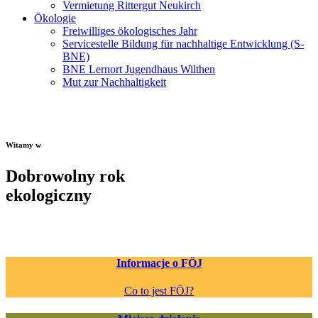
Vermietung Rittergut Neukirch
Ökologie
Freiwilliges ökologisches Jahr
Servicestelle Bildung für nachhaltige Entwicklung (S-
BNE)
BNE Lernort Jugendhaus Wilthen
Mut zur Nachhaltigkeit
Witamy w
Dobrowolny rok
ekologiczny
Informacje o FÖJ
Co to jest FÖJ?