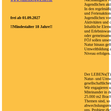
Jugendlichen akti
In den regelmäßi
und Ferienaktion
frei ab 01.09.2027
Jugendlichen vo
Aktivitäten und 
!!Mindestalter 18 Jahre!!
Inhaltliche Ele
und Erlebniswan
oder gemeinsame
FÖJ sollen unser
Natur hinaus gef
Umweltbildung a
Niveau erfolgen.
Der LEBENs(T)R
Natur- und Umwe
gesellschaftlich
Wir engagieren un
Miteinander in d
25.000 m2 Brachf
Themen sind, so 
abwechslungsreic
uns. Probiere dic