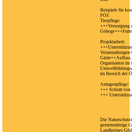
Beispiele für ko
FÖJ:
Tierpflege:
+++Versorgung d
Gehege+++Futter
Projektarbeit:
+++Unterstützun
Veranstaltungen
Gäste++Aufbau, 
Organisation im 
Umweltbildungs
im Bereich der Öf
Anlagenpflege:
+++ Schnitt von
+++ Unterstützu
Die Naturschutzz
gemeinnützige G
Landkreises Görl