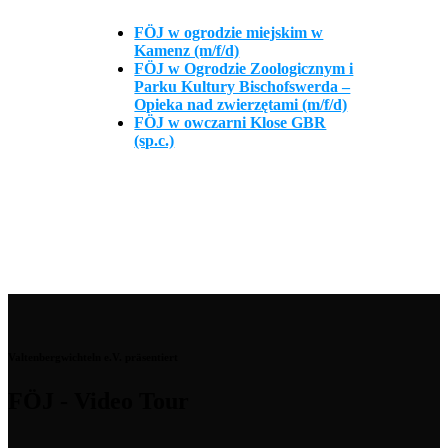
FÖJ w ogrodzie miejskim w
Kamenz (m/f/d)
FÖJ w Ogrodzie Zoologicznym i
Parku Kultury Bischofswerda –
Opieka nad zwierzętami (m/f/d)
FÖJ w owczarni Klose GBR
(sp.c.)
Valtenbergwichteln e.V. präsentiert
FÖJ - Video Tour