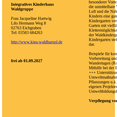
besonderer Vortei
Integratives Kinderhaus
die unmittelbare
Waldgruppe
Luft und die Näh
Kindern eine gu
Frau Jacqueline Hartwig
Kindergarten ver
Lilo Hermann Weg 8
Garten mit vielfä
02763 Eichgraben
Klettermöglichke
Tel: 03583 684263
der Waldkinderg
Kindergarten stel
http://www.kiga-waldhaeusl.de
dar.
Beispiele für ko
Vorbereitung un
frei ab 01.09.2027
Wandertagen (Ro
Mithilfe bei der
+++ Unterstützu
Umweltmaßnahme
Pflanzungen u.ä.
eigenen Projekte
Umweltbildungsb
Verpflegung vor