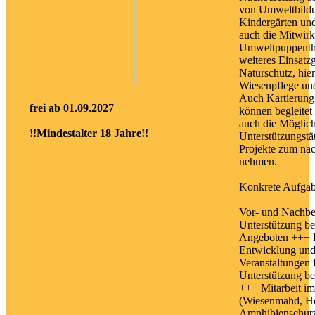
von Umweltbildu
Kindergärten und
auch die Mitwir
Umweltpuppenthe
weiteres Einsatzg
Naturschutz, hier
Wiesenpflege un
Auch Kartierungs
frei ab 01.09.2027
können begleitet
auch die Möglich
!!Mindestalter 18 Jahre!!
Unterstützungstät
Projekte zum nac
nehmen.
Konkrete Aufgab
Vor- und Nachbe
Unterstützung b
Angeboten +++ E
Entwicklung un
Veranstaltungen 
Unterstützung bei
+++ Mitarbeit im
(Wiesenmahd, Ho
Amphibienschutz