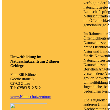
verfolgt in der 
naturschutzrelev
Landschaftspfleg
Naturschutzarbei
mit Öffentlichke
gemeinnützige Zi
Im Rahmen der 
Öffentlichkeitsar
Naturschutzzentr
breite Öffentlich
Natur und Landsc
für die Notwendi
Umweltbildung im
Naturschutzes zu 
Naturschutzzentrum Zittauer
Naturschutzzentr
Gebirge
Bestehen Angebot
verschiedene Alt
Frau Elfi Kühnel
großer Schwerpun
Goethestraße 8
Umweltbildung f
02763 Zittau
Jugendliche, beh
Tel: 03583 512 512
bedürftigen Pers
www.Naturschutzzentrum
Die Tätigkeiten 
anderem Unterstü
Nachbereitung s