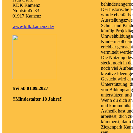
behindertengerech
KDK Kamenz
Der historische 
Nordstraße 33
wurde ebenfalls s
01917 Kamenz
Ausstellungszwe
Schul- und Kinde
www.kdk-kamenz.de/
künftig Projektt
Umweltbildungsan
Kindern soll dam
erlebbar gemach
vermittelt werden
Die Nutzung des 
steckt noch in d
noch viel Aufbaua
kreative Ideen ge
Gesucht wird eine
Unterstützung, di
frei ab 01.09.2027
von Bildungsang
unterstützen und 
!!Mindestalter 18 Jahre!!
Wenn du dich ang
und kommunikativ
Ästhetik hast un
arbeitest, dich 
kümmerst, dann 
Ziegenpark Kame
sein.