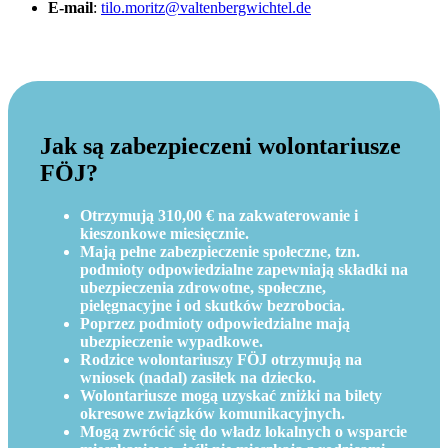
E-mail
:
tilo.moritz@valtenbergwichtel.de
Jak są zabezpieczeni wolontariusze
FÖJ?
Otrzymują 310,00 € na zakwaterowanie i
kieszonkowe miesięcznie.
Mają pełne zabezpieczenie społeczne, tzn.
podmioty odpowiedzialne zapewniają składki na
ubezpieczenia zdrowotne, społeczne,
pielęgnacyjne i od skutków bezrobocia.
Poprzez podmioty odpowiedzialne mają
ubezpieczenie wypadkowe.
Rodzice wolontariuszy FÖJ otrzymują na
wniosek (nadal) zasiłek na dziecko.
Wolontariusze mogą uzyskać zniżki na bilety
okresowe związków komunikacyjnych.
Mogą zwrócić się do władz lokalnych o wsparcie