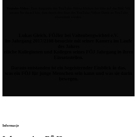
Youtube-Video:
Zum Abspielen des YouTube-Videos klicken Sie bitte auf das Bild. Wir
weisen Sie darauf hin, dass durch den Start des YouTube-Videos Daten an YouTube
übermittelt werden.
Lukas Gleich, FÖJler bei Valtenbergwichtel e.V.
im Jahrgang 2017/2108 besuchte mit seiner Kamera im Laufe
des Jahres
etliche Kolleginnen und Kollegen seines FÖJ Jahrgang in ihren
Einsatzstellen.
Daraus entstanden ist ein begeisternder Einblick in das,
was ein FÖJ für junge Menschen sein kann und was sie darin
bewegen.
Informacje