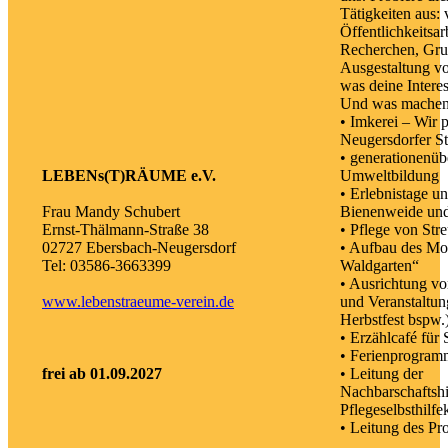
Tätigkeiten aus:
Öffentlichkeitsarb
Recherchen, Grup
Ausgestaltung vo
was deine Intere
Und was machen 
• Imkerei – Wir 
Neugersdorfer S
• generationenüb
LEBENs(T)RÄUME e.V.
Umweltbildung
• Erlebnistage u
Frau Mandy Schubert
Bienenweide und
Ernst-Thälmann-Straße 38
• Pflege von Str
02727 Ebersbach-Neugersdorf
• Aufbau des Mod
Tel: 03586-3663399
Waldgarten“
• Ausrichtung vo
www.lebenstraeume-verein.de
und Veranstaltu
Herbstfest bspw.
• Erzählcafé für
• Ferienprogram
frei ab 01.09.2027
• Leitung der
Nachbarschaftshi
Pflegeselbsthilfe
• Leitung des Pr