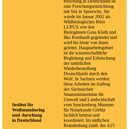
forschung in Deutschland ist
eine Forschungseinrichtung
mit Sitz in Spreewitz. Sie
wurde im Januar 2002 als
Wildbiologisches Büro
LUPUS von den
Biologinnen Gesa Kluth und
Ilka Reinhardt gegründet und
wird bis heute von ihnen
geleitet. Hauptarbeitsgebiet
ist die wissenschaftliche
Begleitung und Erforschung
der natürlichen
Wiederbesiedlung
Deutschlands durch den
Wolf. In Sachsen werden
diese Arbeiten im Auftrag
des Sächsischen
Staatsministeriums für
Umwelt und Landwirtschaft
Institut für
vom Senckenberg Museum
Wolfsmonitoring
für Naturkunde Görlitz
und -forschung
fachlich betreut und
in Deutschland
koordiniert. Im südlichen
Brandenburg (südl. der A15