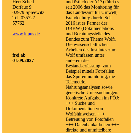
Herr Schell
und östlich der A13) führt es
Dorfaue 9
seit 2006 das Monitoring für
02979 Spreewitz
das Landesamt für Umwelt,
Tel: 035727
Brandenburg durch. Seit
57762
2016 ist es Partner der
DBBW (Dokumentations-
www.lupus.de
und Beratungsstelle des
Bundes zum Thema Wolf).
Die wissenschaftlichen
Arbeiten des Institutes zum
frei ab
Wolf umfassen unter
01.09.2027
anderem die
Bestandserfassung, zum
Beispiel mittels Fotofallen,
das Spurenmonitoring, die
Telemetrie,
Nahrungsanalysen sowie
genetische Untersuchungen.
Konkrete Aufgaben im FÖJ:
+++ Suche und
Dokumentation von
Wolfshinweisen +++
Betreuung von Fotofallen
+++ Datenbankarbeiten +++
direkte und unmittelbare