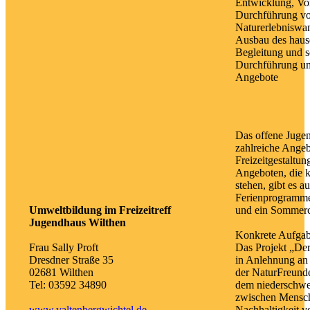
Entwicklung, Vo
Durchführung v
Naturerlebniswa
Ausbau des haus
Begleitung und s
Durchführung u
Angebote
Das offene Jugen
zahlreiche Angeb
Freizeitgestaltu
Angeboten, die k
stehen, gibt es 
Ferienprogramme
Umweltbildung im Freizeitreff
und ein Sommer
Jugendhaus Wilthen
Konkrete Aufgab
Frau Sally Proft
Das Projekt „Der
Dresdner Straße 35
in Anlehnung an
02681 Wilthen
der NaturFreund
Tel: 03592 34890
dem niederschwe
zwischen Mensch
www.valtenbergwichtel.de
Nachhaltigkeit 