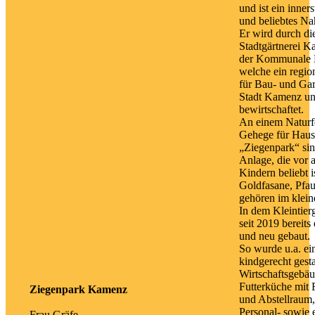
und ist ein inner
und beliebtes Na
Er wird durch di
Stadtgärtnerei K
der Kommunale
welche ein region
für Bau- und Gar
Stadt Kamenz und 
bewirtschaftet.
An einem Naturf
Gehege für Haust
„Ziegenpark“ sin
Anlage, die vor 
Kindern beliebt 
Goldfasane, Pfa
gehören im klein
In dem Kleintie
seit 2019 bereits 
und neu gebaut.
So wurde u.a. ei
kindgerecht gesta
Wirtschaftsgebäu
Futterküche mit F
Ziegenpark Kamenz
und Abstellraum,
Personal- sowie
Frau Gräfe