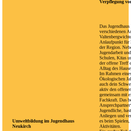
Verpflegung vor
Das Jugendhaus 
verschiedenen Ar
Valtenbergwichtel
Anlaufpunkt für 
der Region. Neb
Jugendarbeit un
Schulen, Kitas u
der offene Treff 
Alltag des Hause
Im Rahmen eines
Ökologischen Jah
auch dein Schwer
aktiv den offenen
gemeinsam mit e
Fachkraft. Das be
Ansprechpartner
Jugendliche, hast
Anliegen und verb
Umweltbildung im Jugendhaus
es beim Spielen
Neukirch
Aktivitäten.