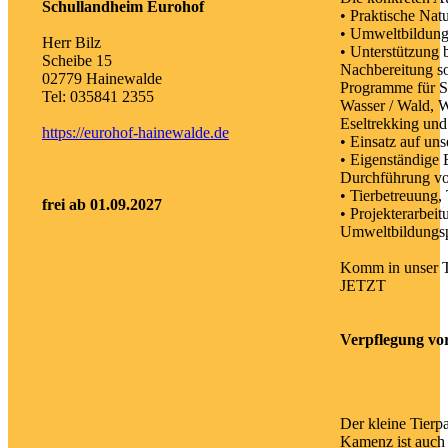
Schullandheim Eurohof
• Praktische Natu
• Umweltbildun
Herr Bilz
• Unterstützung 
Scheibe 15
Nachbereitung s
02779 Hainewalde
Programme für S
Tel: 035841 2355
Wasser / Wald, W
Eseltrekking und
https://eurohof-hainewalde.de
• Einsatz auf un
• Eigenständige
Durchführung vo
• Tierbetreuung, 
frei ab 01.09.2027
• Projekterarbei
Umweltbildungsp
Komm in unser T
JETZT
Verpflegung vo
Der kleine Tierpa
Kamenz ist auch 