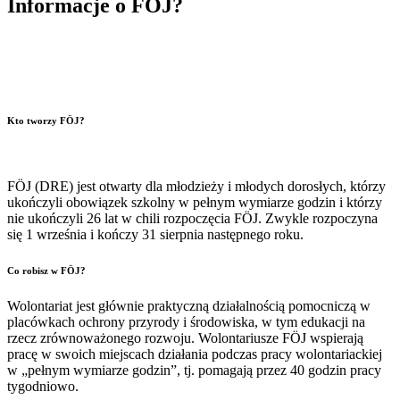
Informacje o FÖJ?
Kto tworzy FÖJ?
FÖJ (DRE) jest otwarty dla młodzieży i młodych dorosłych, którzy
ukończyli obowiązek szkolny w pełnym wymiarze godzin i którzy
nie ukończyli 26 lat w chili rozpoczęcia FÖJ. Zwykle rozpoczyna
się 1 września i kończy 31 sierpnia następnego roku.
Co robisz w FÖJ?
Wolontariat jest głównie praktyczną działalnością pomocniczą w
placówkach ochrony przyrody i środowiska, w tym edukacji na
rzecz zrównoważonego rozwoju. Wolontariusze FÖJ wspierają
pracę w swoich miejscach działania podczas pracy wolontariackiej
w „pełnym wymiarze godzin”, tj. pomagają przez 40 godzin pracy
tygodniowo.