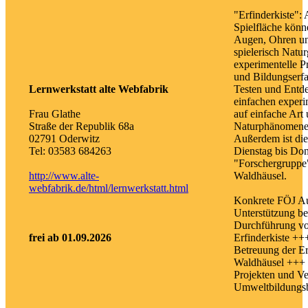
"Erfinderkiste":
Spielfläche könn
Augen, Ohren un
spielerisch Natu
experimentelle P
und Bildungserf
Lernwerkstatt alte Webfabrik
Testen und Entde
einfachen exper
Frau Glathe
auf einfache Art
Straße der Republik 68a
Naturphänomene s
02791 Oderwitz
Außerdem ist die
Tel: 03583 684263
Dienstag bis Don
"Forschergruppe
http://www.alte-
Waldhäusel.
webfabrik.de/html/lernwerkstatt.html
Konkrete FÖJ A
Unterstützung be
Durchführung vo
frei ab 01.09.2026
Erfinderkiste +++
Betreuung der E
Waldhäusel +++ 
Projekten und Ve
Umweltbildungsb