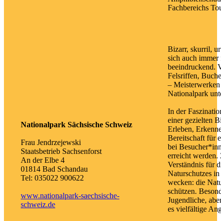
Fachbereichs To
Bizarr, skurril, 
sich auch immer 
beeindruckend. 
Felsriffen, Buc
– Meisterwerken d
Nationalpark unt
In der Faszinatio
einer gezielten B
Nationalpark Sächsische Schweiz
Erleben, Erkenne
Bereitschaft für 
Frau Jendrzejewski
bei Besucher*inn
Staatsbetrieb Sachsenforst
erreicht werden. Z
An der Elbe 4
Verständnis für 
01814 Bad Schandau
Naturschutzes in
Tel: 035022 900622
wecken: die Natu
schützen. Besond
www.nationalpark-saechsische-
Jugendliche, abe
schweiz.de
es vielfältige An